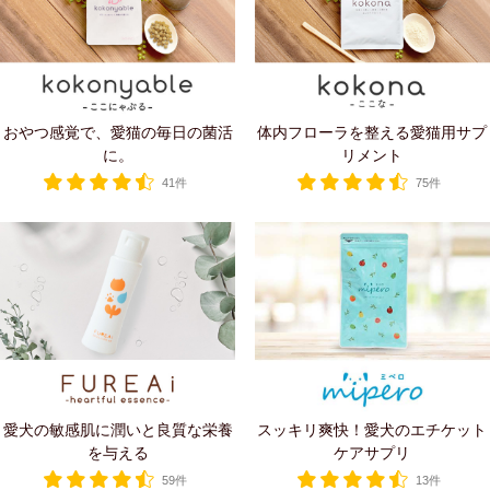
おやつ感覚で、愛猫の毎日の菌活
体内フローラを整える愛猫用サプ
に。
リメント
41件
75件
愛犬の敏感肌に潤いと良質な栄養
スッキリ爽快！愛犬のエチケット
を与える
ケアサプリ
59件
13件